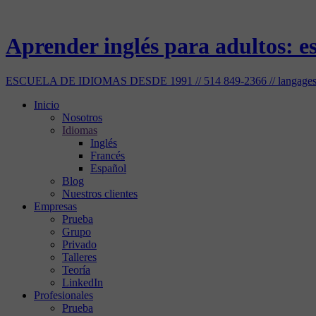
Aprender inglés para adultos: es
ESCUELA DE IDIOMAS DESDE 1991 // 514 849-2366 // langages
Inicio
Nosotros
Idiomas
Inglés
Francés
Español
Blog
Nuestros clientes
Empresas
Prueba
Grupo
Privado
Talleres
Teoría
LinkedIn
Profesionales
Prueba