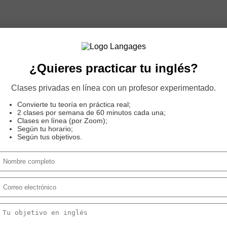
carse eficazmente en inglés en el trabajo o en sus interacciones diari
¿Quieres practicar tu inglés?
Clases privadas en línea con un profesor experimentado.
Convierte tu teoría en práctica real;
2 clases por semana de 60 minutos cada una;
mación clara y comunicarse eficazmente en el trabajo o en la vida coti
Clases en línea (por Zoom);
Según tu horario;
Según tus objetivos.
nza para hablar con precisión y evite malentendidos en sus conversaci