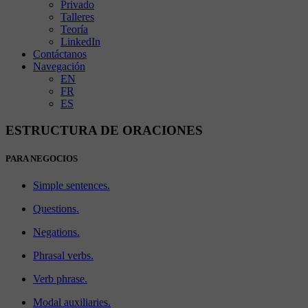
Privado
Talleres
Teoría
LinkedIn
Contáctanos
Navegación
EN
FR
ES
ESTRUCTURA DE ORACIONES
PARA NEGOCIOS
Simple sentences.
Questions.
Negations.
Phrasal verbs.
Verb phrase.
Modal auxiliaries.