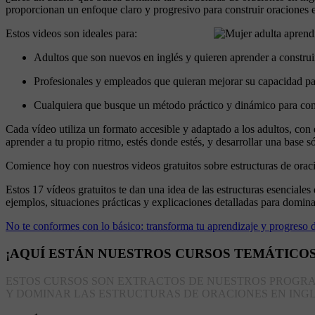
proporcionan un enfoque claro y progresivo para construir oraciones e
Estos videos son ideales para:
Adultos que son nuevos en inglés y quieren aprender a constru
Profesionales y empleados que quieran mejorar su capacidad para
Cualquiera que busque un método práctico y dinámico para compr
Cada vídeo utiliza un formato accesible y adaptado a los adultos, con 
aprender a tu propio ritmo, estés donde estés, y desarrollar una base s
Comience hoy con nuestros videos gratuitos sobre estructuras de oraci
Estos 17 vídeos gratuitos te dan una idea de las estructuras esencial
ejemplos, situaciones prácticas y explicaciones detalladas para domina
No te conformes con lo básico: transforma tu aprendizaje y progreso d
¡AQUÍ ESTÁN NUESTROS CURSOS TEMÁTICOS
ESTOS CURSOS SON EXTRACTOS DE NUESTROS PROGRA
Y DOMINAR LAS ESTRUCTURAS DE ORACIONES EN INGL