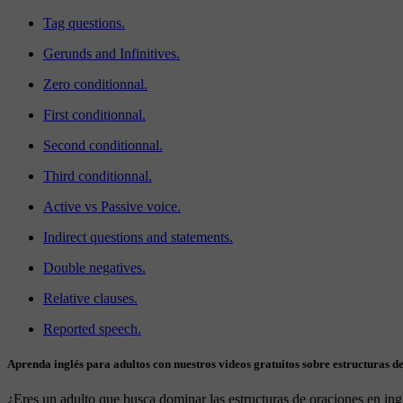
Tag questions.
Gerunds and Infinitives.
Zero conditionnal.
First conditionnal.
Second conditionnal.
Third conditionnal.
Active vs Passive voice.
Indirect questions and statements.
Double negatives.
Relative clauses.
Reported speech.
Aprenda inglés para adultos con nuestros videos gratuitos sobre estructuras d
¿Eres un adulto que busca dominar las estructuras de oraciones en ingl