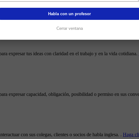
 para comunicarse con confianza con sus colegas, clientes o socios de 
Habla con un profesor
Cerrar ventana
ra expresar tus ideas con claridad en el trabajo y en la vida cotidiana.
para expresar capacidad, obligación, posibilidad o permiso en sus conve
teractuar con sus colegas, clientes o socios de habla inglesa. .
Haga cli