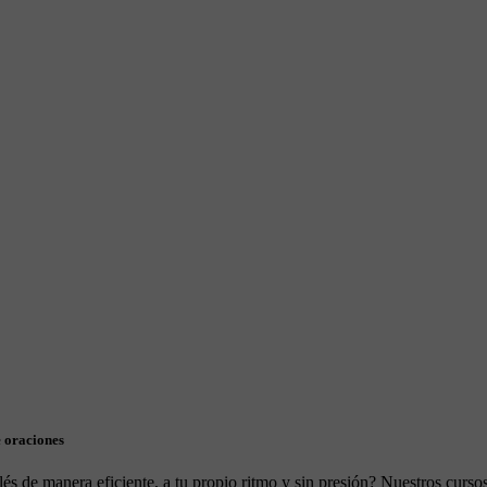
e oraciones
és de manera eficiente, a tu propio ritmo y sin presión? Nuestros curso