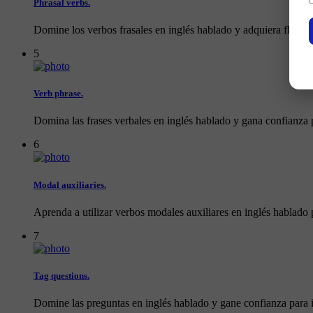
Phrasal verbs.
Domine los verbos frasales en inglés hablado y adquiera fluidez
5
Verb phrase.
Domina las frases verbales en inglés hablado y gana confianza pa
6
Modal auxiliaries.
Aprenda a utilizar verbos modales auxiliares en inglés hablado 
7
Tag questions.
Domine las preguntas en inglés hablado y gane confianza para in