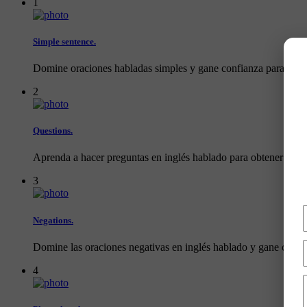
1
Simple sentence.
Domine oraciones habladas simples y gane confianza para comuni
2
Questions.
Aprenda a hacer preguntas en inglés hablado para obtener infor
3
Negations.
Domine las oraciones negativas en inglés hablado y gane confia
4