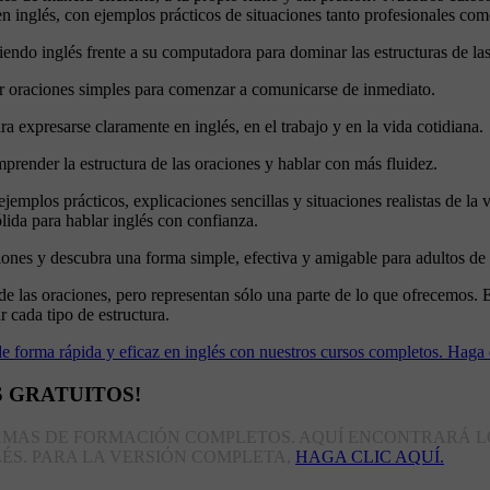
n inglés, con ejemplos prácticos de situaciones tanto profesionales com
ir oraciones simples para comenzar a comunicarse de inmediato.
 expresarse claramente en inglés, en el trabajo y en la vida cotidiana.
ender la estructura de las oraciones y hablar con más fluidez.
ejemplos prácticos, explicaciones sencillas y situaciones realistas de l
ólida para hablar inglés con confianza.
ones y descubra una forma simple, efectiva y amigable para adultos de co
es de las oraciones, pero representan sólo una parte de lo que ofrecemo
r cada tipo de estructura.
e forma rápida y eficaz en inglés con nuestros cursos completos. Haga c
 GRATUITOS!
MAS DE FORMACIÓN COMPLETOS. AQUÍ ENCONTRARÁ LO
ÉS. PARA LA VERSIÓN COMPLETA,
HAGA CLIC AQUÍ.