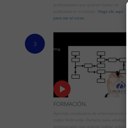
profesionales que quieran hablar de
publicidad en el trabajo.
Haga clic aquí
para ver el curso.
3
FORMACIÓN.
Aprenda vocabulario de entrenamiento e
inglés fácilmente. Perfecto para adultos y
profesionales que quieran hablar sobre