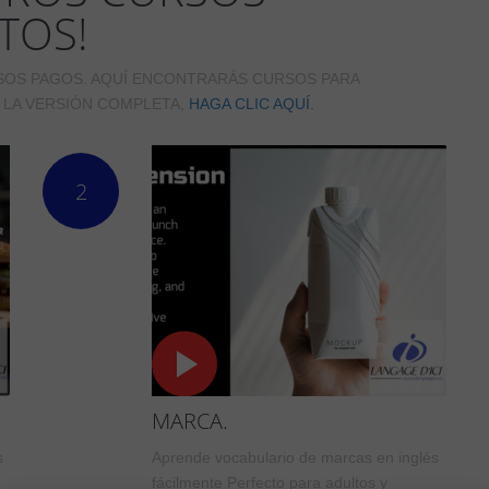
TOS!
OS PAGOS. AQUÍ ENCONTRARÁS CURSOS PARA
 LA VERSIÓN COMPLETA,
HAGA CLIC AQUÍ.
2
MARCA.
s
Aprende vocabulario de marcas en inglés
fácilmente Perfecto para adultos y