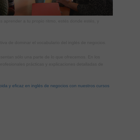
 aprender a tu propio ritmo, estés donde estés, y
iva de dominar el vocabulario del inglés de negocios.
esentan sólo una parte de lo que ofrecemos. En los
fesionales prácticas y explicaciones detalladas de
pida y eficaz en inglés de negocios con nuestros cursos