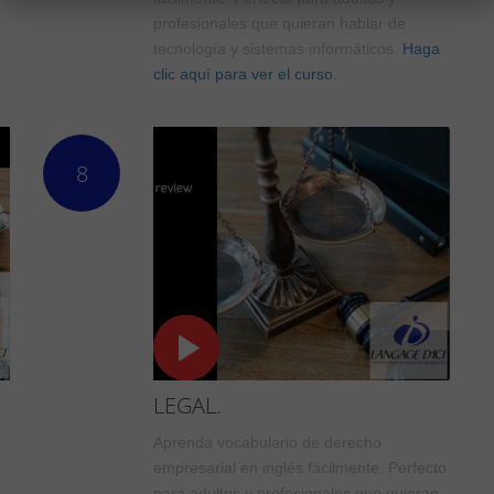
profesionales que quieran hablar de
tecnología y sistemas informáticos.
Haga
clic aquí para ver el curso.
8
LEGAL.
Aprenda vocabulario de derecho
empresarial en inglés fácilmente. Perfecto
para adultos y profesionales que quieran