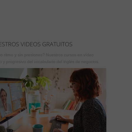
ESTROS VIDEOS GRATUITOS
o ritmo y sin presiones? Nuestros cursos en vídeo
 y progresivo del vocabulario del inglés de negocios.