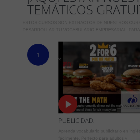
TEMÁTICOS GRATUI
ESTOS CURSOS SON EXTRACTOS DE NUESTROS CURS
DESARROLLAR TU VOCABULARIO EMPRESARIAL. PARA
1
PUBLICIDAD.
Aprenda vocabulario publicitario en inglé
fácilmente. Perfecto para adultos y