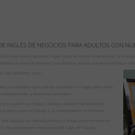
E INGLÉS DE NEGOCIOS PARA ADULTOS CON NU
dulto que busca aprender inglés para el mundo empresarial, a tu propi
 diseñados específicamente para adultos, proporcionan un enfoque claro
os son perfectos para:
les y empleados que quieran fortalecer su inglés para tener
us interacciones y proyectos laborales.
e son nuevos en inglés y desean adquirir rápidamente
o práctico para el trabajo y la comunicación profesional.
 que busque un método práctico y eficaz para recordar el
o y las expresiones esenciales del lugar de trabajo.