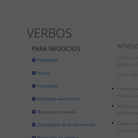
VERBOS
APREND
PARA NEGOCIOS
¿Eres un a
Publicidad.
gratuitos,
Marca.
Estos vide
Formación.
Profesiona
éxito en s
Marketing electrónico.
Adultos qu
Recursos humanos.
vocabulari
Cualquiera
Tecnologías de la información.
vocabulari
Búsqueda de empleo.