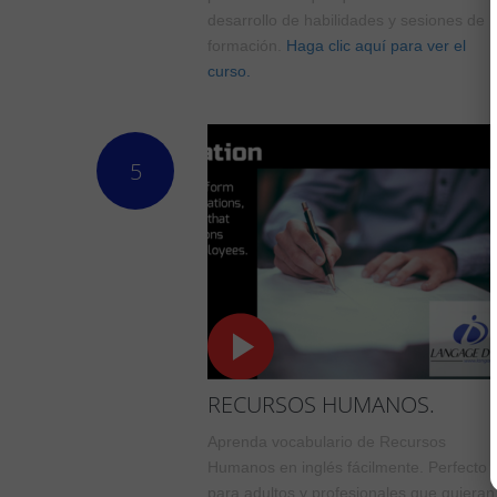
desarrollo de habilidades y sesiones de
formación.
Haga clic aquí para ver el
curso.
5
RECURSOS HUMANOS.
Aprenda vocabulario de Recursos
Humanos en inglés fácilmente. Perfecto
para adultos y profesionales que quieran