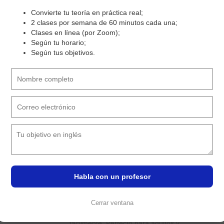
hablar sobre marketing digital y
Convierte tu teoría en práctica real;
estrategias online.
Haga clic aquí para ver
2 clases por semana de 60 minutos cada una;
el curso.
Clases en línea (por Zoom);
Según tu horario;
Según tus objetivos.
6
Habla con un profesor
TECNOLOGÍAS DE LA
INFORMACIÓN.
Cerrar ventana
Aprenda vocabulario informático en inglés
fácilmente. Perfecto para adultos y