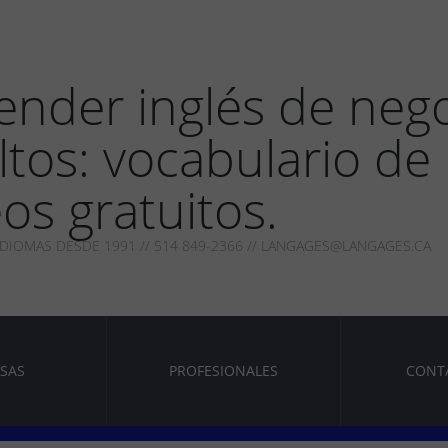
ender inglés de neg
ltos: vocabulario de
os gratuitos.
IDIOMAS DESDE 1991 // 514 849-2366 // LANGAGES@LANGAGES.CA
SAS
PROFESIONALES
CONT