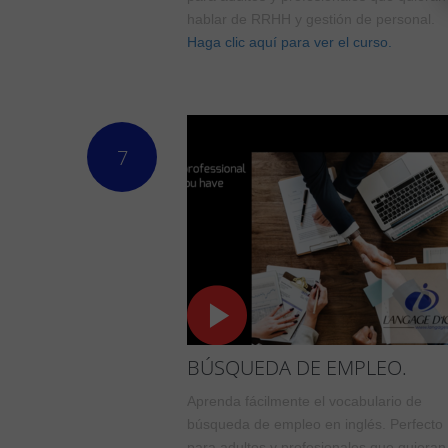
hablar de RRHH y gestión de personal.
Haga clic aquí para ver el curso.
7
BÚSQUEDA DE EMPLEO.
Aprenda fácilmente el vocabulario de
búsqueda de empleo en inglés. Perfecto
para adultos y profesionales que quieran