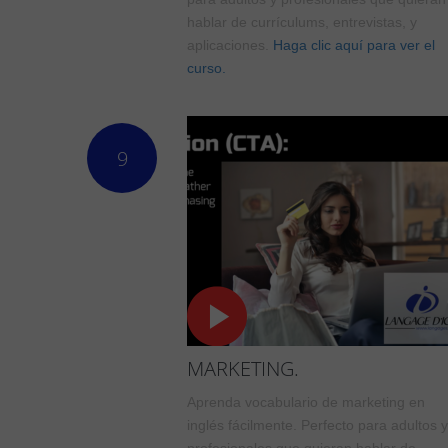
hablar de currículums, entrevistas, y
aplicaciones.
Haga clic aquí para ver el
curso.
9
MARKETING.
Aprenda vocabulario de marketing en
inglés fácilmente. Perfecto para adultos y