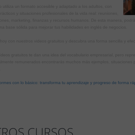
 utiliza un formato accesible y adaptado a los adultos, con
rácticos y situaciones profesionales de la vida real: reuniones,
ones, marketing, finanzas y recursos humanos. De esta manera, podrás
una base sólida para mejorar tus habilidades en inglés de negocios.
oy con nuestros videos gratuitos y descubra una forma sencilla y efect
ídeos gratuitos te dan una idea del vocabulario empresarial, pero repr
almente remunerados encontrarás muchos más ejemplos, situaciones pro
.
ormes con lo básico: transforma tu aprendizaje y progreso de forma rá
TROS CURSOS