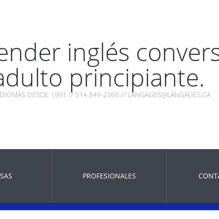
ender inglés conver
adulto principiante.
IDIOMAS DESDE 1991 // 514 849-2366 // LANGAGES@LANGAGES.CA
SAS
PROFESIONALES
CONT