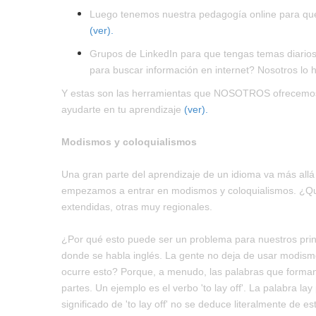
Luego tenemos nuestra pedagogía online para que a
(ver).
Grupos de LinkedIn para que tengas temas diarios 
para buscar información en internet? Nosotros lo 
Y estas son las herramientas que NOSOTROS ofrecemos. P
ayudarte en tu aprendizaje
(ver).
Modismos y coloquialismos
Una gran parte del aprendizaje de un idioma va más all
empezamos a entrar en modismos y coloquialismos. ¿Qué
extendidas, otras muy regionales.
¿Por qué esto puede ser un problema para nuestros princ
donde se habla inglés. La gente no deja de usar modismo
ocurre esto? Porque, a menudo, las palabras que forman
partes. Un ejemplo es el verbo 'to lay off'. La palabra la
significado de 'to lay off' no se deduce literalmente de e