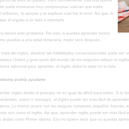
lgunos de ellos en público. Pero normalmente, tras una buena
ente suele mostrarse muy comprensiva: valoran que estés
 esfuerzo, te apoyan y te explican cuál fue el error. Así que, lo
jar el orgullo a un lado e intentarlo.
no tienen este problema. Por eso, si puedes aprender tantos
omo puedas a una edad temprana, mejor será después.
trata del inglés, dominar las habilidades conversacionales suele ser u
tados Unidos y gran parte del mundo de los negocios utilizan el inglé
dioma adicional para aprender, el inglés debería estar en tu lista.
 idioma podría ayudarte
ender inglés desde el principio no es igual de difícil para todos. Si t
erlandés, sueco o noruego), el inglés puede ser más fácil de aprender
erna. Lo mismo ocurre con las lenguas romances (español, francés, ital
eces son como el inglés. Así que, aprender inglés puede ser más fácil 
 árabe como Primer idioma. Eso no quiere decir que no puedas apren