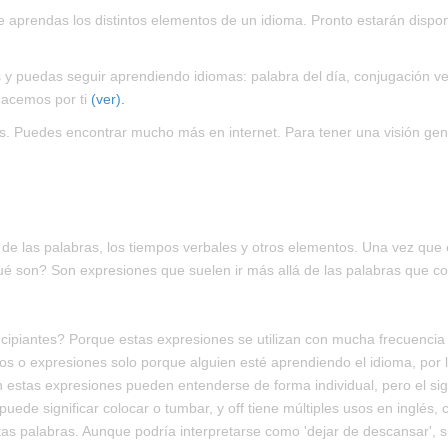
prendas los distintos elementos de un idioma. Pronto estarán disponibl
y puedas seguir aprendiendo idiomas: palabra del día, conjugación ve
hacemos por ti
(ver).
uedes encontrar mucho más en internet. Para tener una visión genera
á de las palabras, los tiempos verbales y otros elementos. Una vez 
 son? Son expresiones que suelen ir más allá de las palabras que c
ipiantes? Porque estas expresiones se utilizan con mucha frecuencia 
s o expresiones solo porque alguien esté aprendiendo el idioma, por l
 estas expresiones pueden entenderse de forma individual, pero el sig
y puede significar colocar o tumbar, y off tiene múltiples usos en inglés
stas palabras. Aunque podría interpretarse como 'dejar de descansar', su