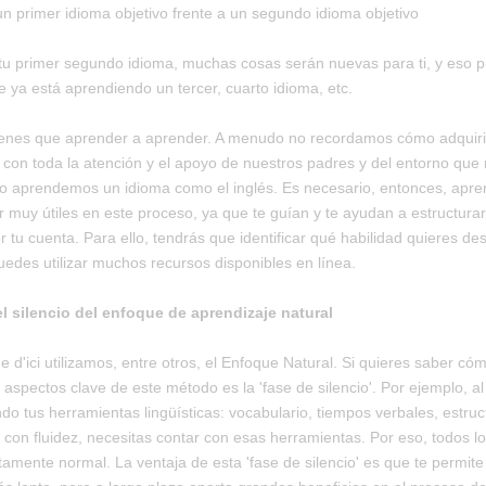
n primer idioma objetivo frente a un segundo idioma objetivo
 tu primer segundo idioma, muchas cosas serán nuevas para ti, y eso 
e ya está aprendiendo un tercer, cuarto idioma, etc.
ienes que aprender a aprender. A menudo no recordamos cómo adquir
con toda la atención y el apoyo de nuestros padres y del entorno que
 aprendemos un idioma como el inglés. Es necesario, entonces, apre
 muy útiles en este proceso, ya que te guían y te ayudan a estructura
r tu cuenta. Para ello, tendrás que identificar qué habilidad quieres desa
puedes utilizar muchos recursos disponibles en línea.
l silencio del enfoque de aprendizaje natural
 d'ici utilizamos, entre otros, el Enfoque Natural. Si quieres saber có
 aspectos clave de este método es la 'fase de silencio'. Por ejemplo, a
do tus herramientas lingüísticas: vocabulario, tiempos verbales, estru
 con fluidez, necesitas contar con esas herramientas. Por eso, todos lo
amente normal. La ventaja de esta 'fase de silencio' es que te permite