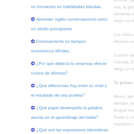
errores, a
en formación en habilidades blandas.
risa, la g
haciendo el
Aprender inglés conversacional como
mejor es de
un adulto principiante.
Los niños 
Entrenamiento en tiempos
idiomas c
económicos difíciles.
Cuando se 
Canadá, Es
¿Por qué debería tu empresa ofrecer
elegir un i
cursos de idiomas?
Tu primer
¿Qué diferencias hay entre su nivel y
el resultado de una prueba?
Ahora, apr
alemán, ne
¿Qué papel desempeña la palabra
lengua mat
frases a v
escrita en el aprendizaje del habla?
mandarín o
¿Qué son las expresiones idiomáticas