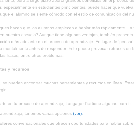
s lento, pero a largo plazo aporta grandes beneficios en el proceso
r, especialmente en estudiantes principiantes, puede hacer que vuelva
a que el alumno se siente cómodo con el estilo de comunicación del nu
ques hacen que los alumnos empiecen a hablar más rápidamente. La tr
 en nuestra escuela? Aunque tiene algunas ventajas, también presenta 
ucción más adelante en el proceso de aprendizaje. En lugar de 'pensar' 
o mentalmente antes de responder. Esto puede provocar retrasos en 
 las frases, entre otros problemas.
tas y recursos
, se pueden encontrar muchas herramientas y recursos en línea. Esta
egir.
rte en tu proceso de aprendizaje, Langage d'ici tiene algunas para ti:
tu aprendizaje, tenemos varias opciones
(ver).
talleres conversacionales que ofrecen oportunidades para hablar sobre 