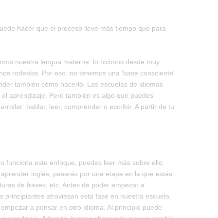
puede hacer que el proceso lleve más tiempo que para
imos nuestra lengua materna: lo hicimos desde muy
 nos rodeaba. Por eso, no tenemos una 'base consciente'
nder también cómo hacerlo. Las escuelas de idiomas
r el aprendizaje. Pero también es algo que puedes
rrollar: hablar, leer, comprender o escribir. A partir de tu
mo funciona este enfoque, puedes leer más sobre ello.
l aprender inglés, pasarás por una etapa en la que estás
cturas de frases, etc. Antes de poder empezar a
s principiantes atraviesan esta fase en nuestra escuela.
 empezar a pensar en otro idioma. Al principio puede