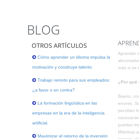
BLOG
APREND
OTROS ARTÍCULOS
Aprender i
Cómo aprender un idioma impulsa la
abrumadora
motivación y construye talento.
más si se 
Trabajo remoto para sus empleados:
¿Por qué 
¿a favor o en contra?
Bueno, co
La formación lingüística en las
errores. S
perciben l
empresas en la era de la inteligencia
necesariam
artificial.
puedes mej
Mientras a
Maximizar el retorno de la inversión