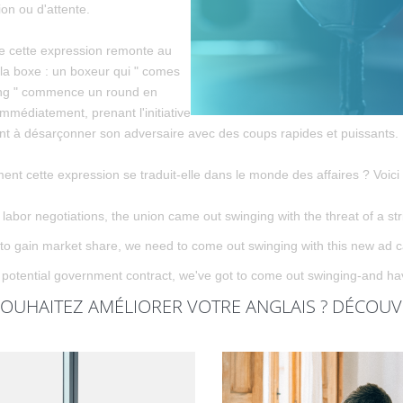
on ou d'attente.
de cette expression remonte au
a boxe : un boxeur qui " comes
ing " commence un round en
mmédiatement, prenant l'initiative
nt à désarçonner son adversaire avec des coups rapides et puissants.
nt cette expression se traduit-elle dans le monde des affaires ? Voic
labor negotiations, the union came out swinging with the threat of a str
 to gain market share, we need to come out swinging with this new ad 
s potential government contract, we've got to come out swinging-and hav
OUHAITEZ AMÉLIORER VOTRE ANGLAIS ? DÉCOUV