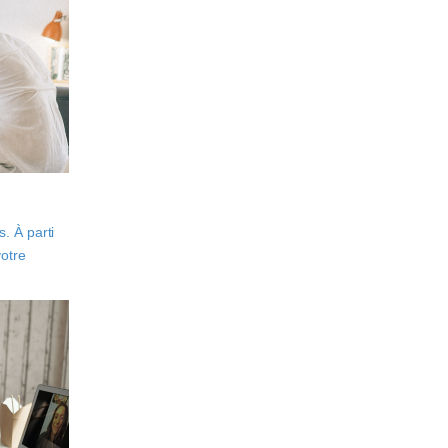
. À parti
votre