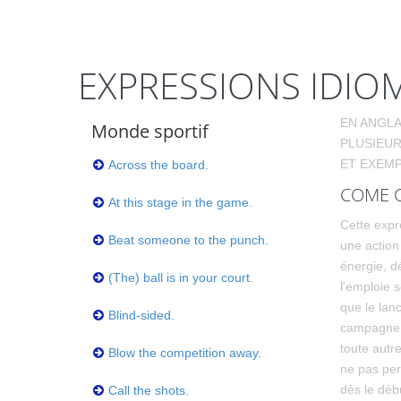
EXPRESSIONS IDIOM
EN ANGLA
Monde sportif
PLUSIEUR
ET EXEMP
Across the board.
COME O
At this stage in the game.
Cette expr
Beat someone to the punch.
une action
énergie, d
(The) ball is in your court.
l'emploie 
que le lan
Blind-sided.
campagne p
toute autre
Blow the competition away.
ne pas per
dès le déb
Call the shots.