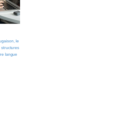
ugaison, le
 structures
tre langue