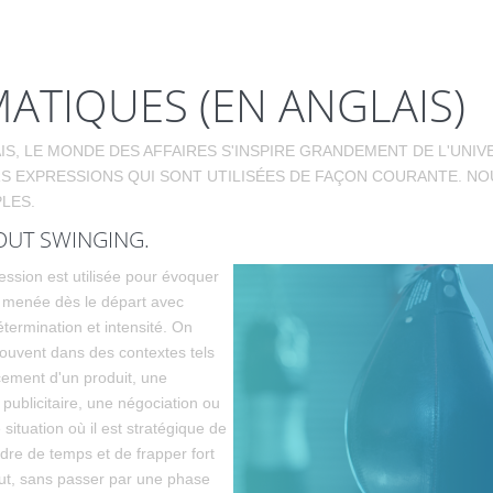
ATIQUES (EN ANGLAIS)
IS, LE MONDE DES AFFAIRES S'INSPIRE GRANDEMENT DE L'UNIV
S EXPRESSIONS QUI SONT UTILISÉES DE FAÇON COURANTE. NOU
LES.
UT SWINGING.
ession est utilisée pour évoquer
 menée dès le départ avec
étermination et intensité. On
souvent dans des contextes tels
cement d'un produit, une
ublicitaire, une négociation ou
 situation où il est stratégique de
dre de temps et de frapper fort
ut, sans passer par une phase