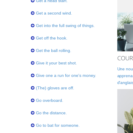
Get a head start.
Get a second wind.
Get into the full swing of things.
Get off the hook.
Get the ball rolling.
COUR
Give it your best shot.
Une nouv
Give one a run for one's money.
apprenan
d'anglai
(The) gloves are off.
Go overboard.
Go the distance.
Go to bat for someone.