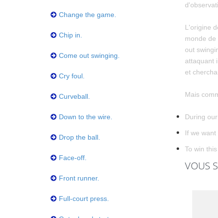
d'observati
Change the game.
L'origine 
Chip in.
monde de l
out swing
Come out swinging.
attaquant i
et chercha
Cry foul.
Mais comme
Curveball.
Down to the wire.
During our 
If we want
Drop the ball.
To win thi
Face-off.
VOUS S
Front runner.
Full-court press.