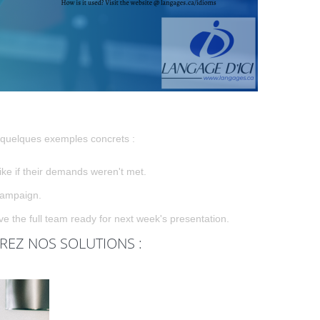
i quelques exemples concrets :
ike if their demands weren't met.
campaign.
e the full team ready for next week's presentation.
REZ NOS SOLUTIONS :