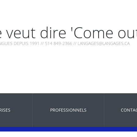
 veut dire 'Come out
NGUES DEPUIS 1991 // 514 849-2366 // LANGAGES@LANGAGES.CA
RISES
PROFESSIONNELS
CONTA