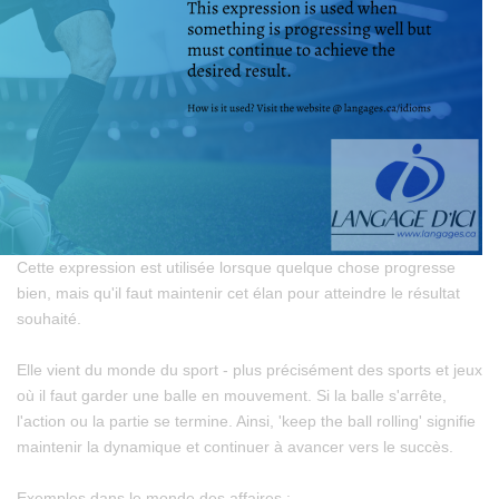
Cette expression est utilisée lorsque quelque chose progresse
bien, mais qu'il faut maintenir cet élan pour atteindre le résultat
souhaité.
Elle vient du monde du sport - plus précisément des sports et jeux
où il faut garder une balle en mouvement. Si la balle s'arrête,
l'action ou la partie se termine. Ainsi, 'keep the ball rolling' signifie
maintenir la dynamique et continuer à avancer vers le succès.
Exemples dans le monde des affaires :