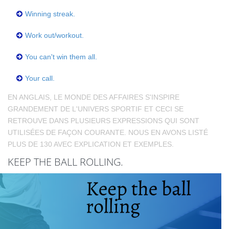
Winning streak.
Work out/workout.
You can't win them all.
Your call.
EN ANGLAIS, LE MONDE DES AFFAIRES S'INSPIRE
GRANDEMENT DE L'UNIVERS SPORTIF ET CECI SE
RETROUVE DANS PLUSIEURS EXPRESSIONS QUI SONT
UTILISÉES DE FAÇON COURANTE. NOUS EN AVONS LISTÉ
PLUS DE 130 AVEC EXPLICATION ET EXEMPLES.
KEEP THE BALL ROLLING.