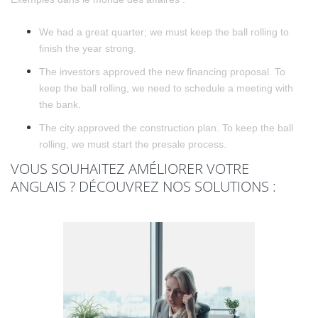
We had a great quarter; we must keep the ball rolling to
finish the year strong.
The investors approved the new financing proposal. To
keep the ball rolling, we need to schedule a meeting with
the bank.
The city approved the construction plan. To keep the ball
rolling, we must start the presale process.
VOUS SOUHAITEZ AMÉLIORER VOTRE
ANGLAIS ? DÉCOUVREZ NOS SOLUTIONS :