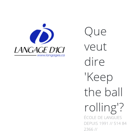
Que
veut
dire
'Keep
the ball
rolling'?
ÉCOLE DE LANGUES
DEPUIS 1991 // 514 849-
2366 //