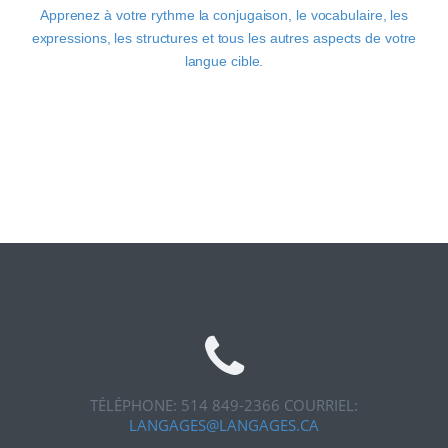
Apprenez à votre rythme la conjugaison, le vocabulaire, les
expressions, les structures et tous les autres aspects de votre
langue cible.
TÉLÉPHONE: 514 849-2366
COURRIEL:
LANGAGES@LANGAGES.CA