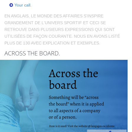
Your call.
EN ANGLAIS, LE MONDE DES AFFAIRES S'INSPIRE
GRANDEMENT DE L'UNIVERS SPORTIF ET CECI SE
RETROUVE DANS PLUSIEURS EXPRESSIONS QUI SONT
UTILISÉES DE FAÇON COURANTE. NOUS EN AVONS LISTÉ
PLUS DE 130 AVEC EXPLICATION ET EXEMPLES.
ACROSS THE BOARD.