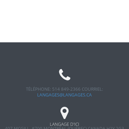
TÉLÉPHONE: 514 849-2366
COURRIEL:
LANGAGES@LANGAGES.CA
LANGAGE D'ICI
407 MCGILL, #700
MONTRÉAL (QUÉBEC) CANADA H2Y 2G3