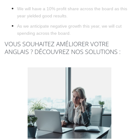
We will have a 10% profit share across the board as this
year yielded good results.
As we anticipate negative growth this year, we will cut
spending across the board.
VOUS SOUHAITEZ AMÉLIORER VOTRE
ANGLAIS ? DÉCOUVREZ NOS SOLUTIONS :