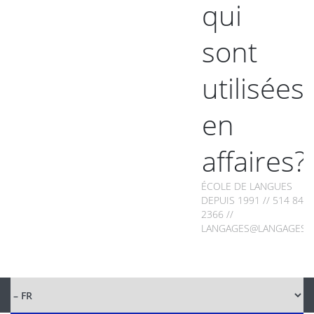
qui
sont
utilisées
en
affaires?
ÉCOLE DE LANGUES
DEPUIS 1991 // 514 849-
2366 //
LANGAGES@LANGAGES.