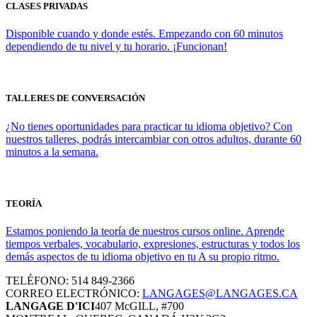
CLASES PRIVADAS
Disponible cuando y donde estés. Empezando con 60 minutos
dependiendo de tu nivel y tu horario. ¡Funcionan!
TALLERES DE CONVERSACIÓN
¿No tienes oportunidades para practicar tu idioma objetivo? Con
nuestros talleres, podrás intercambiar con otros adultos, durante 60
minutos a la semana.
TEORÍA
Estamos poniendo la teoría de nuestros cursos online. Aprende
tiempos verbales, vocabulario, expresiones, estructuras y todos los
demás aspectos de tu idioma objetivo en tu A su propio ritmo.
TELÉFONO: 514 849-2366
CORREO ELECTRÓNICO:
LANGAGES@LANGAGES.CA
LANGAGE D'ICI
407 McGILL, #700