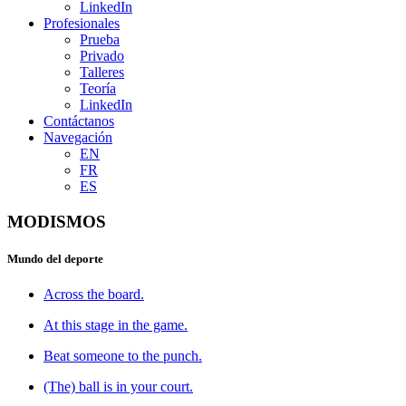
LinkedIn
Profesionales
Prueba
Privado
Talleres
Teoría
LinkedIn
Contáctanos
Navegación
EN
FR
ES
MODISMOS
Mundo del deporte
Across the board.
At this stage in the game.
Beat someone to the punch.
(The) ball is in your court.