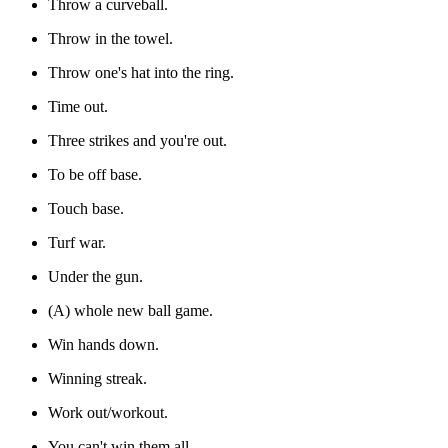
Throw a curveball.
Throw in the towel.
Throw one's hat into the ring.
Time out.
Three strikes and you're out.
To be off base.
Touch base.
Turf war.
Under the gun.
(A) whole new ball game.
Win hands down.
Winning streak.
Work out/workout.
You can't win them all.