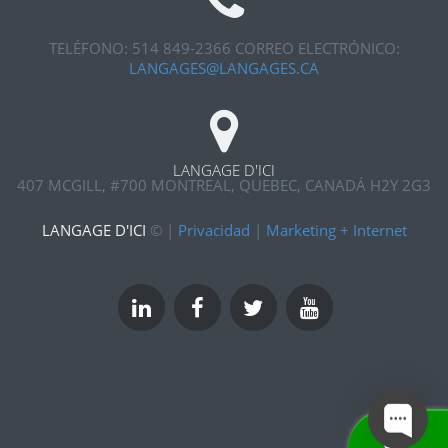
TELÉFONO: 514 849-2366
CORREO ELECTRÓNICO:
LANGAGES@LANGAGES.CA
LANGAGE D'ICI
407 MCGILL, #700
MONTREAL, QUEBEC, CANADÁ H2Y 2G3
LANGAGE D'ICI
©
|
Privacidad
|
Marketing + Internet