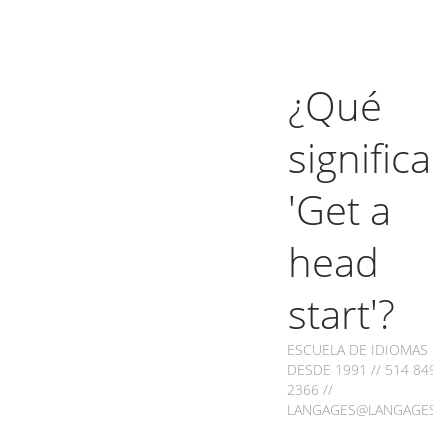
¿Qué
significa
'Get a
head
start'?
ESCUELA DE IDIOMAS
DESDE 1991 // 514 849-
2366 //
LANGAGES@LANGAGES.