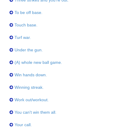
Three strikes and you're out.
To be off base.
Touch base.
Turf war.
Under the gun.
(A) whole new ball game.
Win hands down.
Winning streak.
Work out/workout.
You can't win them all.
Your call.