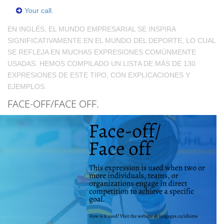
Your call.
EN INGLÉS, EL MUNDO EMPRESARIAL SE INSPIRA
SIGNIFICATIVAMENTE EN EL MUNDO DEL DEPORTE, LO CUAL
SE REFLEJA EN MUCHAS EXPRESIONES COMÚNMENTE
USADAS. HEMOS COMPILADO UN LISTA DE MÁS DE 130
EXPRESIONES DE ESTE TIPO, CON EXPLICACIONES Y
EJEMPLOS.
FACE-OFF/FACE OFF.