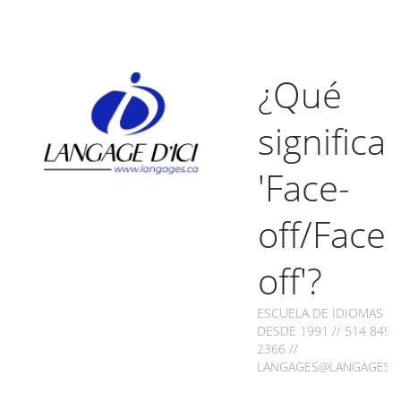
¿Qué
significa
'Face-
off/Face
off'?
ESCUELA DE IDIOMAS
DESDE 1991 // 514 849-
2366 //
LANGAGES@LANGAGES.