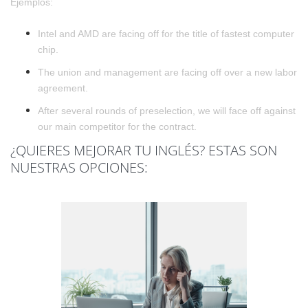
Ejemplos:
Intel and AMD are facing off for the title of fastest computer
chip.
The union and management are facing off over a new labor
agreement.
After several rounds of preselection, we will face off against
our main competitor for the contract.
¿QUIERES MEJORAR TU INGLÉS? ESTAS SON
NUESTRAS OPCIONES: