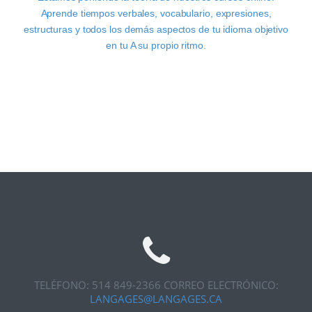
Aprende tiempos verbales, vocabulario, expresiones,
estructuras y todos los demás aspectos de tu idioma objetivo
en tu A su propio ritmo.
TELÉFONO: 514 849-2366
CORREO ELECTRÓNICO:
LANGAGES@LANGAGES.CA