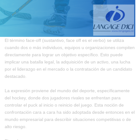
El término face-off (sustantivo, face off es el verbo) se utiliza
cuando dos o más individuos, equipos u organizaciones compiten
directamente para lograr un objetivo específico. Esto puede
implicar una batalla legal, la adquisición de un activo, una lucha
por el liderazgo en el mercado o la contratación de un candidato
destacado.
La expresión proviene del mundo del deporte, específicamente
del hockey, donde dos jugadores rivales se enfrentan para
controlar el puck al inicio o reinicio del juego. Esta noción de
confrontación cara a cara ha sido adoptada desde entonces en el
mundo empresarial para describir situaciones competitivas o de
alto riesgo.