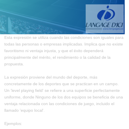
Esta expresión se utiliza cuando las condiciones son iguales para
todas las personas o empresas implicadas. Implica que no existe
favoritismo ni ventaja injusta, y que el éxito dependerá
principalmente del mérito, el rendimiento o la calidad de la
propuesta.
La expresión proviene del mundo del deporte, más
concretamente de los deportes que se practican en un campo.
Un 'level playing field' se refiere a una superficie perfectamente
uniforme, donde Ninguno de los dos equipos se beneficia de una
ventaja relacionada con las condiciones de juego, incluido el
llamado 'equipo local'.
Ejemplos: