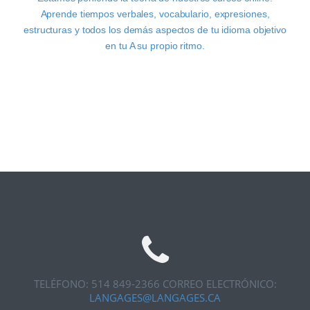
Aprende tiempos verbales, vocabulario, expresiones,
estructuras y todos los demás aspectos de tu idioma objetivo
en tu A su propio ritmo.
TELÉFONO: 514 849-2366
CORREO ELECTRÓNICO:
LANGAGES@LANGAGES.CA