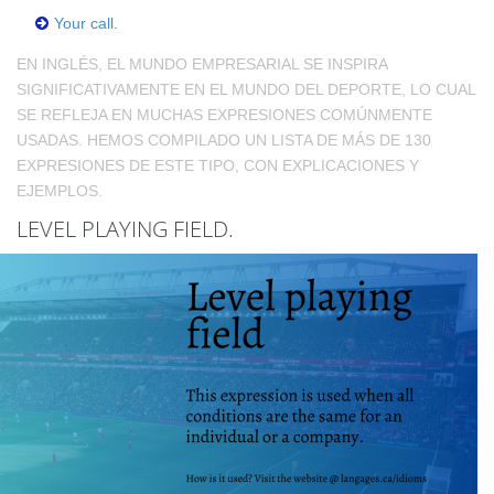
Your call.
EN INGLÉS, EL MUNDO EMPRESARIAL SE INSPIRA
SIGNIFICATIVAMENTE EN EL MUNDO DEL DEPORTE, LO CUAL
SE REFLEJA EN MUCHAS EXPRESIONES COMÚNMENTE
USADAS. HEMOS COMPILADO UN LISTA DE MÁS DE 130
EXPRESIONES DE ESTE TIPO, CON EXPLICACIONES Y
EJEMPLOS.
LEVEL PLAYING FIELD.