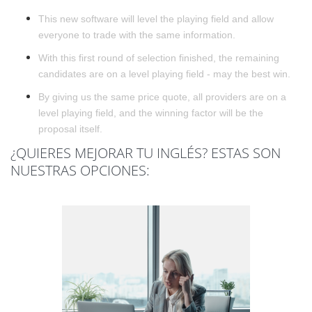
This new software will level the playing field and allow
everyone to trade with the same information.
With this first round of selection finished, the remaining
candidates are on a level playing field - may the best win.
By giving us the same price quote, all providers are on a
level playing field, and the winning factor will be the
proposal itself.
¿QUIERES MEJORAR TU INGLÉS? ESTAS SON
NUESTRAS OPCIONES: