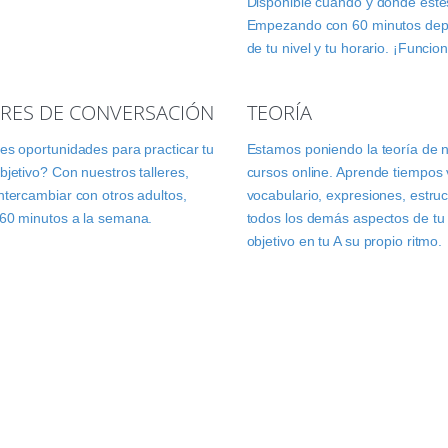
Disponible cuando y donde esté
Empezando con 60 minutos de
de tu nivel y tu horario. ¡Funcio
ERES DE CONVERSACIÓN
TEORÍA
es oportunidades para practicar tu
Estamos poniendo la teoría de 
bjetivo? Con nuestros talleres,
cursos online. Aprende tiempos 
ntercambiar con otros adultos,
vocabulario, expresiones, estruc
60 minutos a la semana.
todos los demás aspectos de tu
objetivo en tu A su propio ritmo.