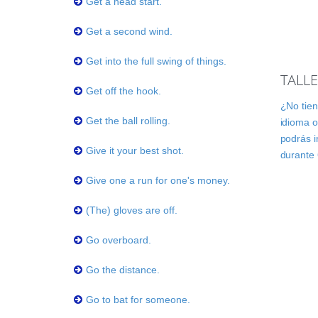
Get a head start.
Get a second wind.
Get into the full swing of things.
TALL
Get off the hook.
¿No tien
Get the ball rolling.
idioma o
podrás i
Give it your best shot.
durante 
Give one a run for one's money.
(The) gloves are off.
Go overboard.
Go the distance.
Go to bat for someone.