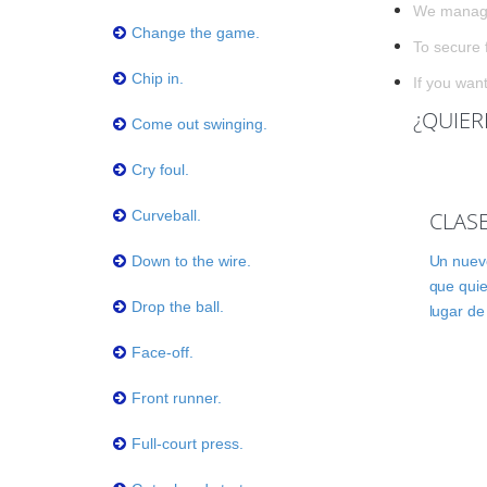
We managed
Change the game.
To secure f
Chip in.
If you wan
¿QUIER
Come out swinging.
Cry foul.
Curveball.
CLAS
Down to the wire.
Un nuevo
que quie
Drop the ball.
lugar de
Face-off.
Front runner.
Full-court press.