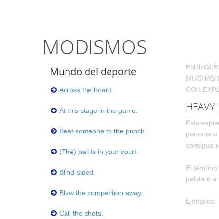
MODISMOS
EN INGLÉ
Mundo del deporte
MUCHAS E
CON EXPL
Across the board.
HEAVY 
At this stage in the game.
Esta expres
Beat someone to the punch.
persona o 
consigue r
(The) ball is in your court.
El término
Blind-sided.
pelota o a
Blow the competition away.
Ejemplos:
Call the shots.