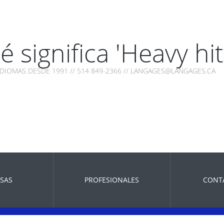
 significa 'Heavy hit
IDIOMAS DESDE 1991 // 514 849-2366 // LANGAGES@LANGAGES.CA
SAS
PROFESIONALES
CONT