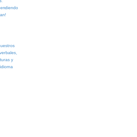
s.
pendiendo
nan!
nuestros
verbales,
turas y
 idioma