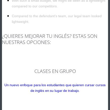
With such a small budget, we might be seen as a lightweight
compared to our competitors.
Compared to the defendant's team, our legal team looked
lightweight.
¿QUIERES MEJORAR TU INGLÉS? ESTAS SON
NUESTRAS OPCIONES:
CLASES EN GRUPO
Un nuevo enfoque para los estudiantes que quieren cursar cursos
de inglés en su lugar de trabajo.