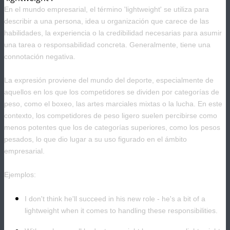
En el mundo empresarial, el término 'lightweight' se utiliza para
describir a una persona, idea u organización que carece de las
habilidades, la experiencia o la credibilidad necesarias para asumir
una tarea o responsabilidad concreta. Generalmente, tiene una
connotación negativa.
La expresión proviene del mundo del deporte, especialmente de
aquellos en los que los competidores se dividen por categorías de
peso, como el boxeo, las artes marciales mixtas o la lucha. En este
contexto, los competidores de peso ligero suelen percibirse como
menos potentes que los de categorías superiores, como los pesos
pesados, lo que dio lugar a su uso figurado en el ámbito
empresarial.
Ejemplos:
I don't think he'll succeed in his new role - he's a bit of a
lightweight when it comes to handling these responsibilities.