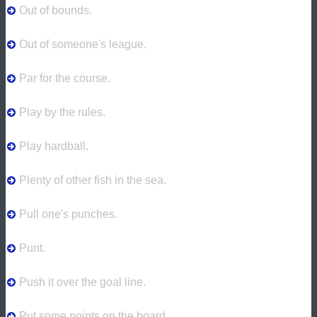
Out of bounds.
Out of someone's league.
Par for the course.
Play by the rules.
Play hardball.
Plenty of other fish in the sea.
Pull one's punches.
Punt.
Push it over the goal line.
Put some points on the board.