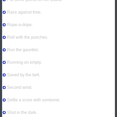
Race against time.
Rope-a-dope.
Roll with the punches.
Run the gauntlet.
Running on empty.
Saved by the bell.
Second wind.
Settle a score with someone.
Shot in the dark.