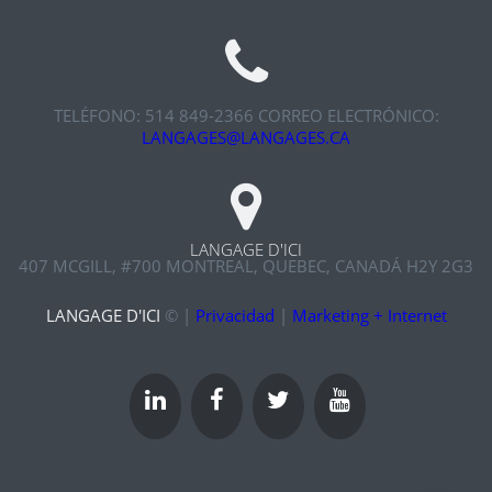
TELÉFONO: 514 849-2366
CORREO ELECTRÓNICO:
LANGAGES@LANGAGES.CA
LANGAGE D'ICI
407 MCGILL, #700
MONTREAL, QUEBEC, CANADÁ H2Y 2G3
LANGAGE D'ICI
©
|
Privacidad
|
Marketing + Internet