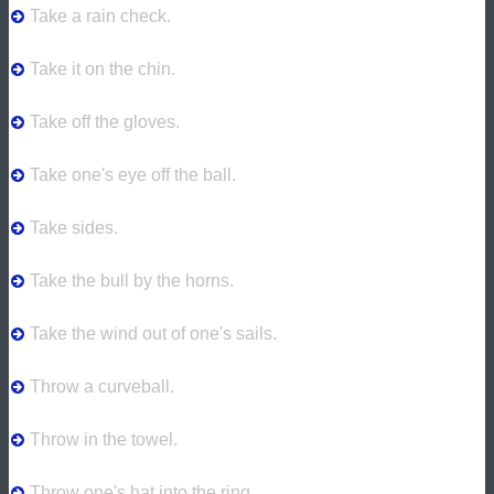
Take a rain check.
Take it on the chin.
Take off the gloves.
Take one's eye off the ball.
Take sides.
Take the bull by the horns.
Take the wind out of one's sails.
Throw a curveball.
Throw in the towel.
Throw one's hat into the ring.