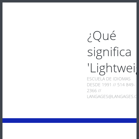
¿Qué
significa
'Lightwei
ESCUELA DE IDIOMAS
DESDE 1991 // 514 849-
2366 //
LANGAGES@LANGAGES.C