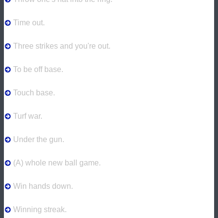
Time out.
Three strikes and you're out.
To be off base.
Touch base.
Turf war.
Under the gun.
(A) whole new ball game.
Win hands down.
Winning streak.