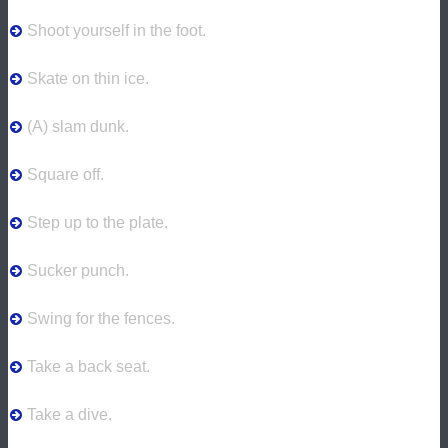
Shoot yourself in the foot.
Skate on thin ice.
(A) slam dunk.
Square off.
Step up to the plate.
Sucker punch.
Swing for the fences.
Take a back seat.
Take a dive.