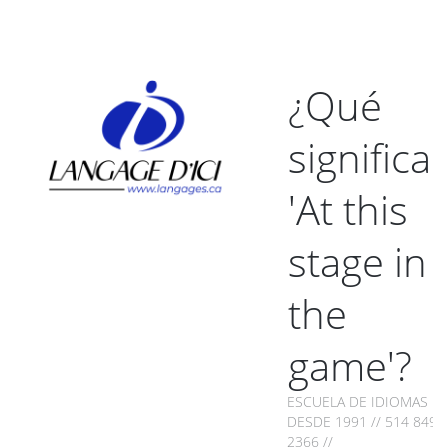
¿Qué
significa
'At this
stage in
the
game'?
ESCUELA DE IDIOMAS
DESDE 1991 // 514 849-
2366 //