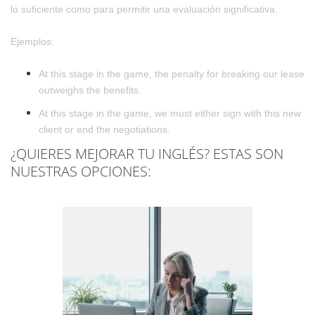
lo suficiente como para permitir una evaluación significativa.
Ejemplos:
At this stage in the game, the penalty for breaking our lease
outweighs the benefits.
At this stage in the game, we must either sign with this new
client or end the negotiations.
¿QUIERES MEJORAR TU INGLÉS? ESTAS SON
NUESTRAS OPCIONES: