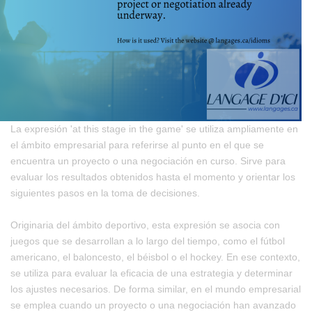
La expresión 'at this stage in the game' se utiliza ampliamente en
el ámbito empresarial para referirse al punto en el que se
encuentra un proyecto o una negociación en curso. Sirve para
evaluar los resultados obtenidos hasta el momento y orientar los
siguientes pasos en la toma de decisiones.
Originaria del ámbito deportivo, esta expresión se asocia con
juegos que se desarrollan a lo largo del tiempo, como el fútbol
americano, el baloncesto, el béisbol o el hockey. En ese contexto,
se utiliza para evaluar la eficacia de una estrategia y determinar
los ajustes necesarios. De forma similar, en el mundo empresarial
se emplea cuando un proyecto o una negociación han avanzado