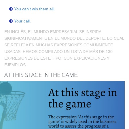
You can't win them all.
Your call.
EN INGLÉS, EL MUNDO EMPRESARIAL SE INSPIRA
SIGNIFICATIVAMENTE EN EL MUNDO DEL DEPORTE, LO CUAL
SE REFLEJA EN MUCHAS EXPRESIONES COMÚNMENTE
USADAS. HEMOS COMPILADO UN LISTA DE MÁS DE 130
EXPRESIONES DE ESTE TIPO, CON EXPLICACIONES Y
EJEMPLOS.
AT THIS STAGE IN THE GAME.