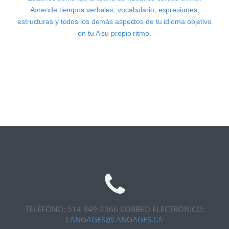
Aprende tiempos verbales, vocabulario, expresiones,
estructuras y todos los demás aspectos de tu idioma objetivo
en tu A su propio ritmo.
TELÉFONO: 514 849-2366
CORREO ELECTRÓNICO:
LANGAGES@LANGAGES.CA