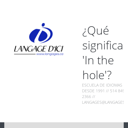
¿Qué
significa
'In the
hole'?
ESCUELA DE IDIOMAS
DESDE 1991 // 514 849-
2366 //
LANGAGES@LANGAGES.