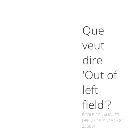
Que
veut
dire
'Out of
left
field'?
ÉCOLE DE LANGUES
DEPUIS 1991 // 514 849-
2366 //