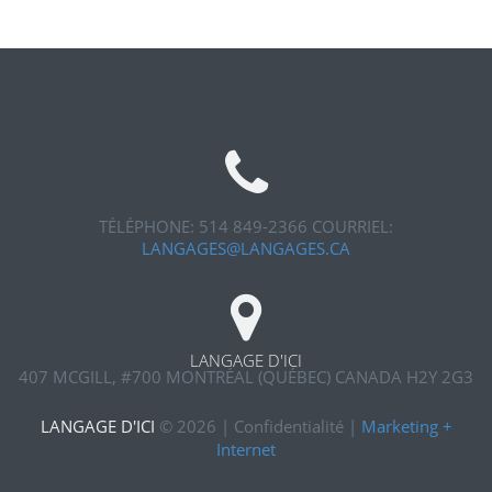
TÉLÉPHONE: 514 849-2366
COURRIEL:
LANGAGES@LANGAGES.CA
LANGAGE D'ICI
407 MCGILL, #700
MONTRÉAL (QUÉBEC) CANADA H2Y 2G3
LANGAGE D'ICI
©
2026
|
Confidentialité
|
Marketing +
Internet