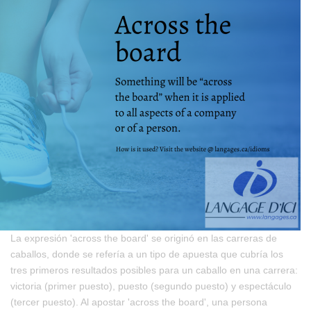
La expresión 'across the board' se originó en las carreras de
caballos, donde se refería a un tipo de apuesta que cubría los
tres primeros resultados posibles para un caballo en una carrera:
victoria (primer puesto), puesto (segundo puesto) y espectáculo
(tercer puesto). Al apostar 'across the board', una persona